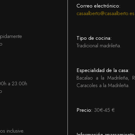
Correo electrónico:
casaalberto@casaalberto.es
mpidamente
Tipo de cocina:
do
Tradicional madrileña.
Especialidad de la casa:
Bacalao a la Madrileña, 
00h a 23.00h
Caracoles a la Madrileña.
o
Precio:
30€-45 €
s inclusive.
Información aparcamiento